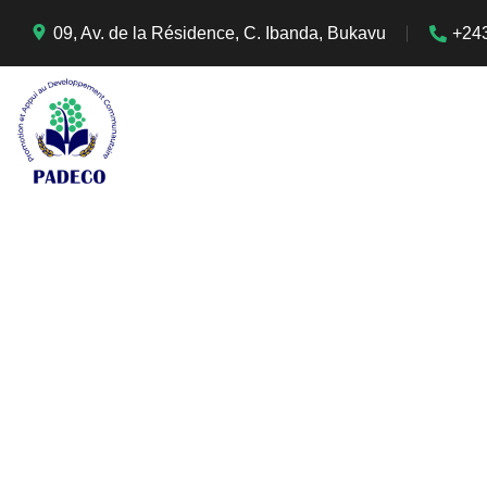
09, Av. de la Résidence, C. Ibanda, Bukavu
+24